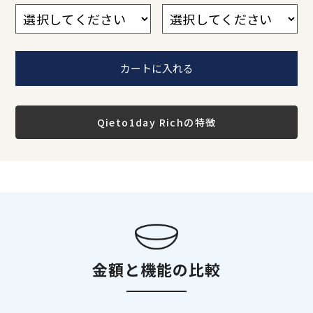
1
2
3
4
5
6
1
2
3
4
5
6
Qieto1day Richの特徴
金額と機能の比較