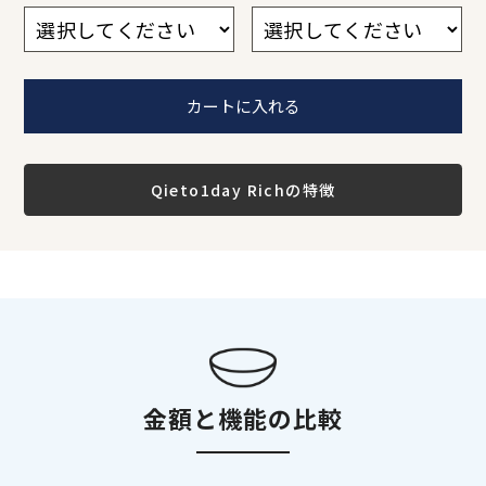
1
2
3
4
5
6
1
2
3
4
5
6
Qieto1day Richの特徴
金額と機能の比較