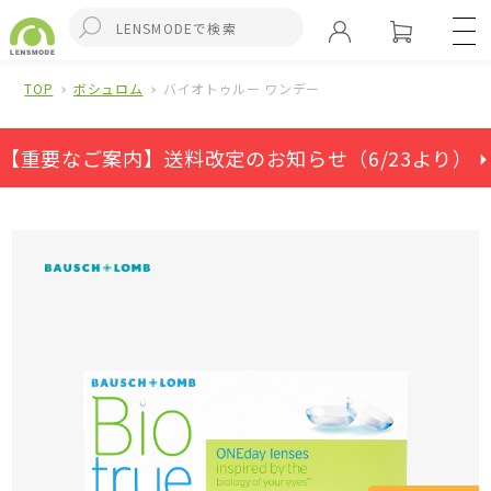
TOP
ボシュロム
バイオトゥルー ワンデー
【重要なご案内】送料改定のお知らせ（6/23より） ⏵