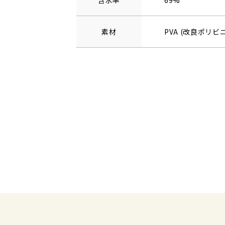
含水率
69%
素材
PVA (改良ポリ