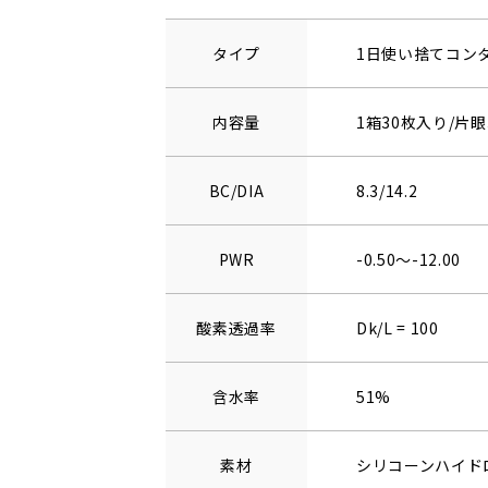
タイプ
1日使い捨てコン
内容量
1箱30枚入り/片眼
BC/DIA
8.3/14.2
PWR
-0.50～-12.00
酸素透過率
Dk/L = 100
含水率
51%
素材
シリコーンハイド