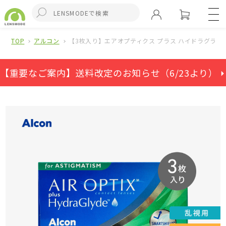
TOP
アルコン
【3枚入り】エアオプティクス プラス ハイドラグライ
【重要なご案内】送料改定のお知らせ（6/23より） ⏵