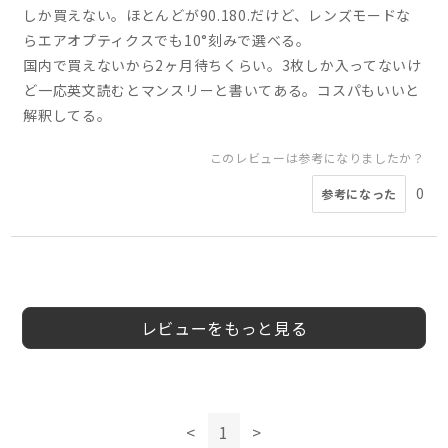
しか買えない。ほとんどが90.180.だけど、レンズモードな
らエアオプティクスでも10°刻みで選べる。
国内で買えないから2ヶ月待ちくらい。3枚しか入ってないけ
ど一応英文読むとマンスリーと書いてある。コスパもいいと
解釈してる。
このレビューは参考になりましたか？
0
参考になった
5
3
4
5
5
ぽてと様
コロ様
miso様
Chiko様
Chiko様
50代
40代
40代
40代
女性
女性
女性
女性
女性
レビューをもっと見る
このレビューは参考になりましたか？
このレビューは参考になりましたか？
このレビューは参考になりましたか？
0
参考になった
3
0
参考になった
参考になった
このレビューは参考になりましたか？
<
1
>