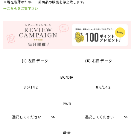
※現在品薄のため、一部商品の販売を停止致します。
→こちらをご覧下さい
(L) 左目データ
(R) 右目データ
BC/DIA
8.6/14.2
8.6/14.2
PWR
数量