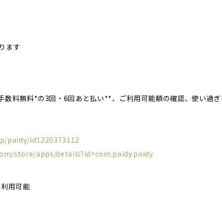
ります
手数料無料*の3回・6回あと払い**、ご利用可能額の確認、使い過
pp/paidy/id1220373112
com/store/apps/details?id=com.paidy.paidy
み利用可能