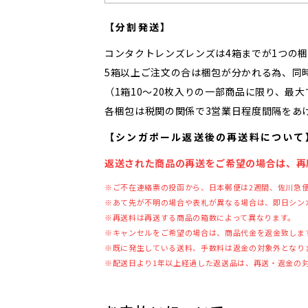
【分割発送】
コンタクトレンズレンズは4箱までが1つの
5箱以上ご注文の合は梱包が分かれる為、同
（1箱10～20枚入りの一部商品に限り、最
各梱包は税関の関係で3営業日程度間隔をあ
【シンガポール返送後の再送料について
返送された商品の再送をご希望の場合は、再
※ご不在連絡票の投函から、日本郵便は2週間、佐川急
※あて先が不明の場合や表札が異なる場合は、即日シン
※再送料は再送する商品の箱数によって異なります。
※キャンセルをご希望の場合は、商品代金を返金致しま
※既に発生している送料、手数料は返金の対象外となり
※配送日より1年以上経過した返送品は、再送・返金の