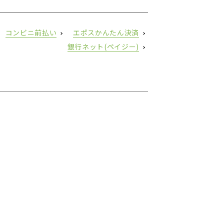
コンビニ前払い
エポスかんたん決済
銀行ネット(ペイジー)