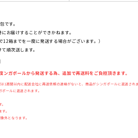
梱包です。
時にお届けすることができかねます。
大で12箱までを一度に発送する場合がございます。）
けて順次送します。
】
度ンガポールから発送する為、追加で再送料をご負担頂きます。
便は1週間以内に配送会社に再送依頼の連絡がないと、商品がシンガポールに返送され
ガポールに返送されます。
す。
ます。
対象外となります。