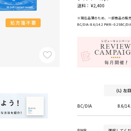
送料： ¥2,400
※現在品薄のため、一部商品の販
BC/DIA:8.6/14.2 PWR:-0.25
BC/DIA
(L) 
BC/DIA
8.6/14
PWR