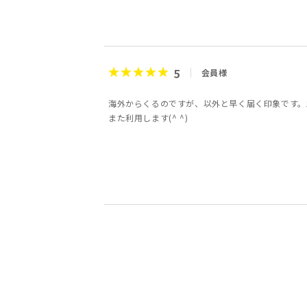
5
会員様
海外からくるのですが、以外と早く届く印象です。
また利用します(^ ^)
5
5
5
3
5
5
3
5
会員様
会員様
会員様
会員様
会員様
エリ様
会員様
会員様
40代
30代