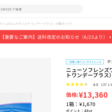
シュロムメダリストワンデープラス）(8箱セット)
【重要なご案内】送料改定のお知らせ（6/23より） ⏵
ボ
1日使い捨てコンタクトレンズ
ニューソフレンズ
トワンデープラス）
4.5
127
レ
¥13,360
価格:
1箱：
¥1,670
ポイント：48pt