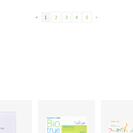
<
1
2
3
4
5
>