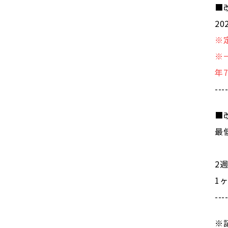
■
20
※
※
年
---
■
最
2
1
---
※