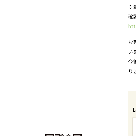
※
確
ht
お
い
今
り