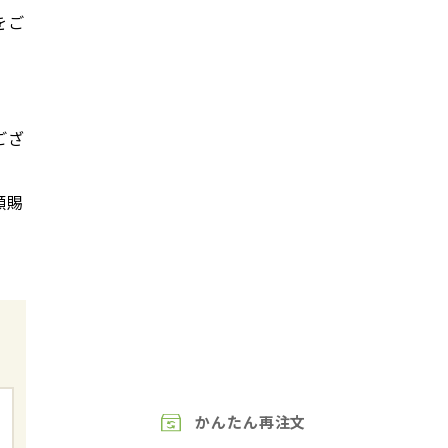
をご
ござ
顧賜
かんたん再注文