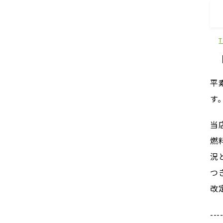
平
す
当
燃
況
つ
改
---