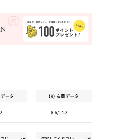
左目データ
(R) 右目データ
.2
8.6/14.2