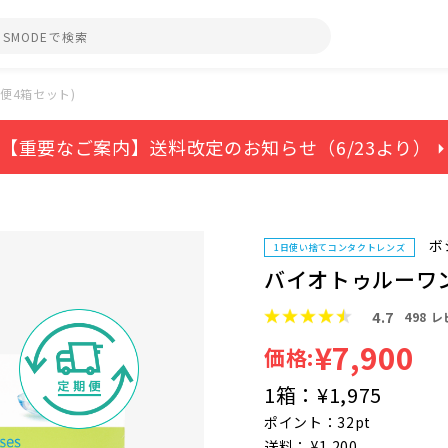
便4箱セット)
【重要なご案内】送料改定のお知らせ（6/23より） ⏵
ボ
1日使い捨てコンタクトレンズ
バイオトゥルーワン
4.7
498
レ
¥7,900
価格:
1箱：
¥1,975
ポイント：32pt
送料： ¥1,200