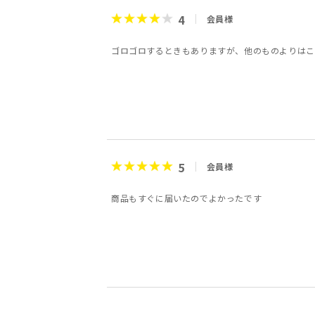
4
会員様
ゴロゴロするときもありますが、他のものよりはこ
5
会員様
商品もすぐに届いたのでよかったです
5
5
5
4
5
4
5
5
会員様
会員様
会員様
会員様
会員様
会員様
とも様
はちみ様
40代
1