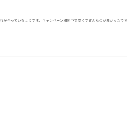
れが合っているようです。キャンペーン期間中で安くで買えたのが良かったで
0代
女性
女性