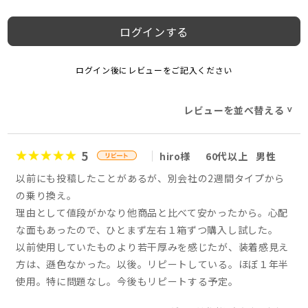
ログインする
ログイン後にレビューをご記入ください
レビューを並べ替える
>
5
hiro様
60代以上
男性
以前にも投稿したことがあるが、別会社の2週間タイプから
の乗り換え。
理由として値段がかなり他商品と比べて安かったから。心配
な面もあったので、ひとまず左右１箱ずつ購入し試した。
以前使用していたものより若干厚みを感じたが、装着感見え
方は、遜色なかった。以後。リピートしている。ほぼ１年半
使用。特に問題なし。今後もリピートする予定。