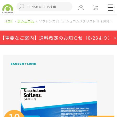
TOP
ボシュロム
ソフレンズ59（ボシュロムメダリストII）(10箱セッ
【重要なご案内】送料改定のお知らせ（6/23より） ⏵