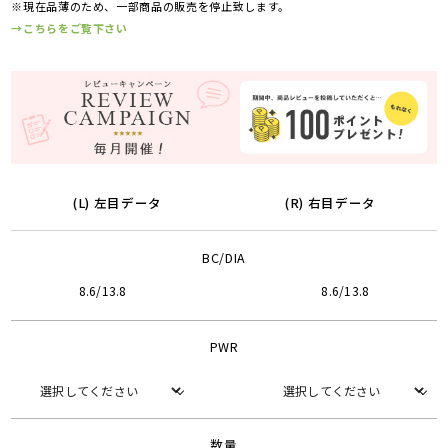
※現在品薄のため、一部商品の販売を停止致します。
→こちらをご覧下さい
(L) 左目データ
(R) 右目データ
BC/DIA
8.6/13.8
8.6/13.8
PWR
数量