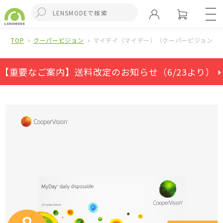
TOP
クーパービジョン
マイデイ（マイデー）（クーパービジョン）(
【重要なご案内】送料改定のお知らせ（6/23より） ⏵