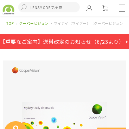
TOP
クーパービジョン
マイデイ（マイデー）（クーパービジョン）(
【重要なご案内】送料改定のお知らせ（6/23より） ⏵