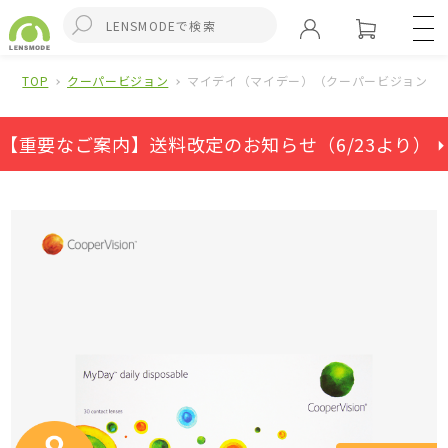
TOP
クーパービジョン
マイデイ（マイデー）（クーパービジョン）(
【重要なご案内】送料改定のお知らせ（6/23より） ⏵