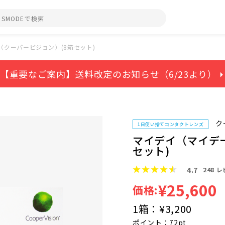
クーパービジョン）(8箱セット)
【重要なご案内】送料改定のお知らせ（6/23より） ⏵
ク
1日使い捨てコンタクトレンズ
マイデイ（マイデ
セット)
4.7
248
レ
¥25,600
価格:
1箱：
¥3,200
ポイント：72pt