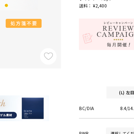
送料： ¥2,400
(L) 
BC/DIA
8.4/14
PWR