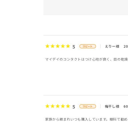
5
えりー様
2
マイデイのコンタクトはつけ心地が良く、目の乾燥
5
梅干し様
6
家族から頼まれいつも購入しています。眼科で勧め