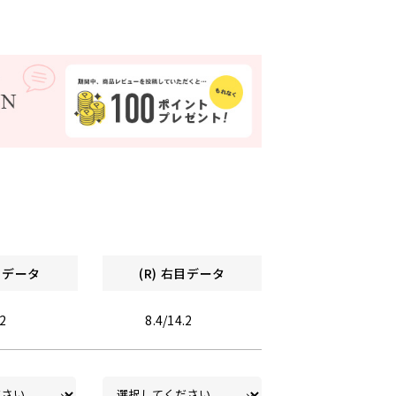
左目データ
(R) 右目データ
.2
8.4/14.2