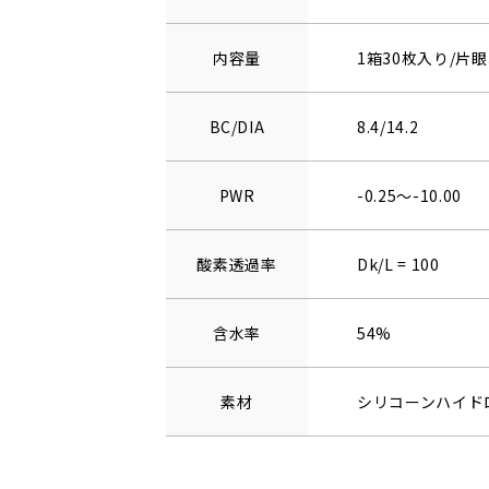
内容量
1箱30枚入り/片眼
BC/DIA
8.4/14.2
PWR
-0.25～-10.00
酸素透過率
Dk/L = 100
含水率
54%
素材
シリコーンハイド