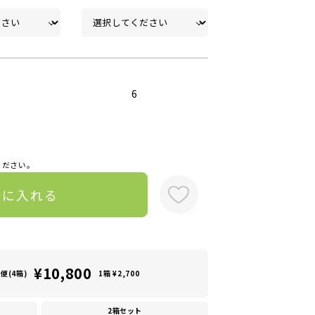
6
ください。
トに入れる
¥10,800
便(4箱)
1箱 ¥2,700
2箱セット