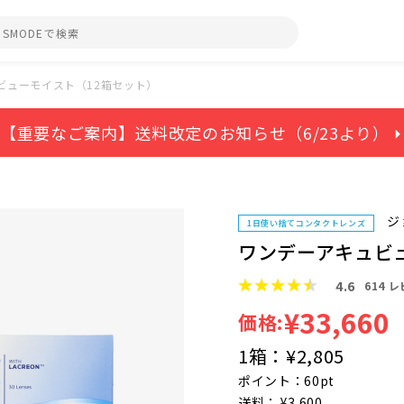
ビューモイスト（12箱セット）
【重要なご案内】送料改定のお知らせ（6/23より） ⏵
ジ
1日使い捨てコンタクトレンズ
ワンデーアキュビ
4.6
614
レ
¥33,660
価格:
1箱：
¥2,805
ポイント：60pt
送料： ¥3,600