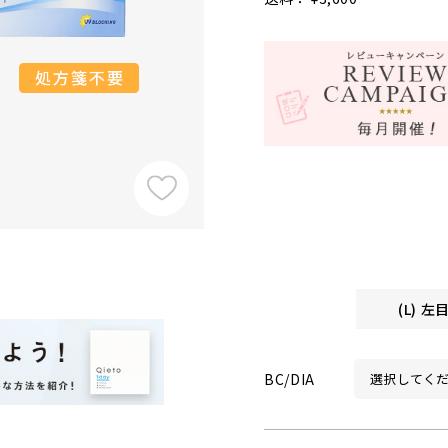
(L) 
BC/DIA