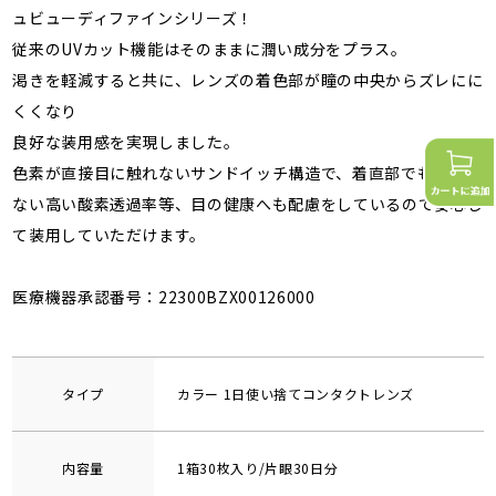
ュビューディファインシリーズ！
従来のUVカット機能はそのままに潤い成分をプラス。
渇きを軽減すると共に、レンズの着色部が瞳の中央からズレにに
くくなり
良好な装用感を実現しました。
色素が直接目に触れないサンドイッチ構造で、着直部でも変わら
ない高い酸素透過率等、目の健康へも配慮をしているので安心し
て装用していただけます。
医療機器承認番号：22300BZX00126000
タイプ
カラー 1日使い捨てコンタクトレンズ
内容量
1箱30枚入り/片眼30日分