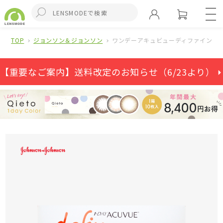
TOP
ジョンソン＆ジョンソン
ワンデーアキュビューディファインモイ
【重要なご案内】送料改定のお知らせ（6/23より） ⏵