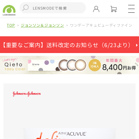
TOP
ジョンソン＆ジョンソン
ワンデーアキュビューディファインモイ
【重要なご案内】送料改定のお知らせ（6/23より） ⏵