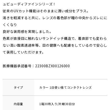
ュビューディファインシリーズ！
従来のUVカット機能はそのままに潤い成分をプラス。
渇きを軽減すると共に、レンズの着色部が瞳の中央からズレにに
くくなり
良好な装用感を実現しました。
色素が直接目に触れないサンドイッチ構造で、着直部でも変わら
ない高い酸素透過率等、目の健康へも配慮をしているので安心し
て装用していただけます。
医療機器承認番号：22300BZX00126000
タイプ
カラー 1日使い捨てコンタクトレンズ
内容量
1箱30枚入り/片眼30日分