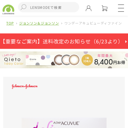
TOP
ジョンソン＆ジョンソン
ワンデーアキュビューディファインモイ
【重要なご案内】送料改定のお知らせ（6/23より） ⏵