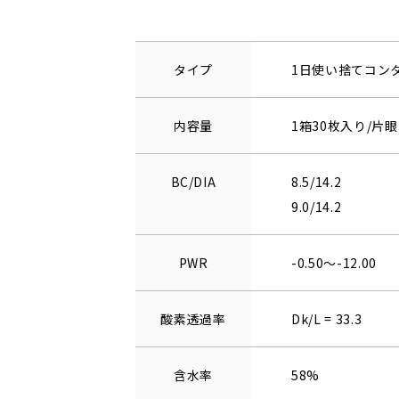
タイプ
1日使い捨てコン
内容量
1箱30枚入り/片眼
BC/DIA
8.5/14.2
9.0/14.2
PWR
-0.50～-12.00
酸素透過率
Dk/L = 33.3
含水率
58%