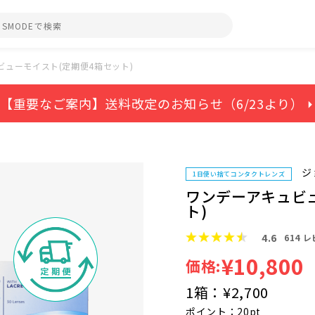
ビューモイスト(定期便4箱セット)
【重要なご案内】送料改定のお知らせ（6/23より） ⏵
ジ
1日使い捨てコンタクトレンズ
ワンデーアキュビ
ト)
4.6
614
レ
¥10,800
価格:
1箱：
¥2,700
ポイント：20pt