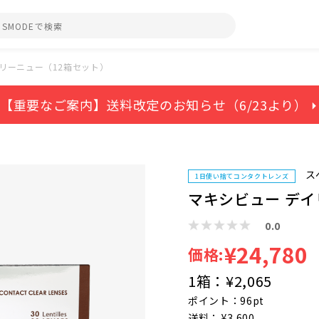
リーニュー（12箱セット）
【重要なご案内】送料改定のお知らせ（6/23より） ⏵
ス
1日使い捨てコンタクトレンズ
マキシビュー デイ
0.0
¥24,780
価格:
1箱：
¥2,065
ポイント：96pt
送料： ¥3,600