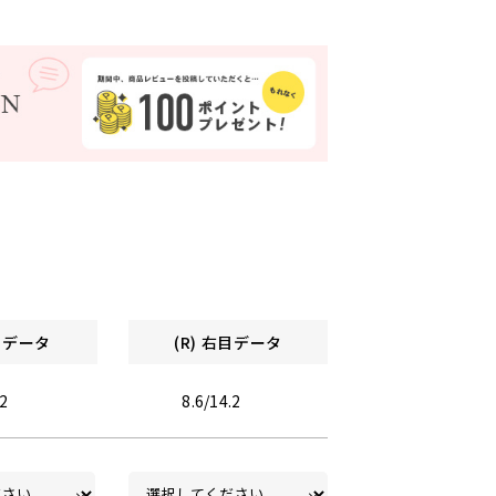
左目データ
(R) 右目データ
.2
8.6/14.2