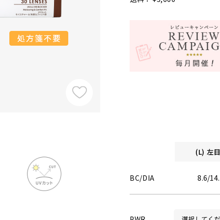
(L) 
BC/DIA
8.6/14
PWR