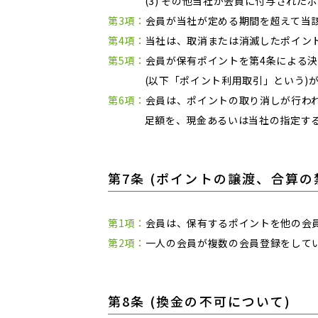
(3) その他当社が会員に付与され
第3項：
会員が当社が定める期間を超えて当
第4項：
当社は、取消または消滅したポイン
第5項：
会員が保有ポイントを第4条による
(以下「ポイント利用取引」という)
第6項：
会員は、ポイントの取り消しが行わ
足額を、現金あるいは当社の指定す
第7条 (ポイントの譲渡、合算の
第1項：
会員は、保有するポイントを他の会
第2項：
一人の会員が複数の会員登録をして
第8条 (換金の不可について)