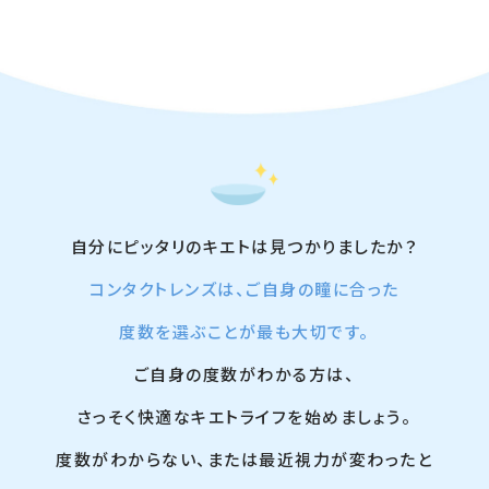
てもたらされる瞳への優しさ、そして価格で
す。
生産国：マレーシア
・
キエトワンデーリッチ
キエトワンデー
A
・
キエト2weekリッチ
とにかく手軽でリーズナブル！コンタクトデ
ビューにもおすすめです。
生産国：台湾
A
・
キエトワンデー
キエトワンデーリッチ
自分にピッタリのキエトは見つかりましたか？
瞳の健康を最優先！酸素をたっぷり届け、乾
海外で製造されています。
コンタクトレンズは、ご自身の瞳に合った
燥しにくい高機能レンズです。
日本の安全基準をクリアした製品ですので、
度数を選ぶことが最も大切です。
安心してご使用いただけます。
ご自身の度数がわかる方は、
さっそく快適なキエトライフを始めましょう。
度数がわからない、または最近視力が変わったと