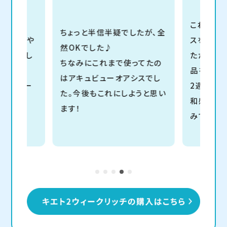
これまで
ちょっと半信半疑でしたが、全
すぐ汚れや
スを10
然OKでした♪
イを使用し
たが、今
ちなみにこれまで使ってたの
品を試し
はアキュビューオアシスでし
ツーウィー
2週間装
た。今後もこれにしようと思い
和感なく快
ます！
みて良か