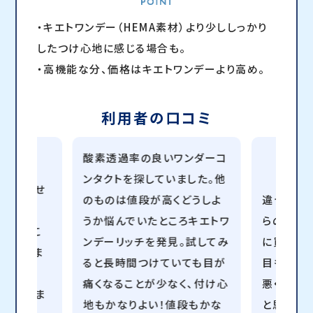
・キエトワンデー（HEMA素材）より少ししっかり
したつけ心地に感じる場合も。
・高機能な分、価格はキエトワンデーより高め。
利用者の口コミ
酸素透過率の良いワンダーコ
ンタクトを探していました。他
て使用させ
のものは値段が高くどうしよ
違う1da
うか悩んでいたところキエトワ
らの方が
燥するこ
ンデーリッチを発見。試してみ
に買ってみ
して使えま
ると長時間つけていても目が
目も乾き
痛くなることが少なく、付け心
悪くない
いと思いま
地もかなりよい！値段もかな
と思います