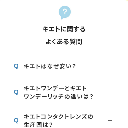
キエトに関する
よくある質問
キエトはなぜ安い？
Q
キエトワンデーとキエト
海外から直接、安価に製品を仕入れている
Q
ワンデーリッチの違いは？
ため、コストを抑えられています。これによ
A
り、お客様にもお求めやすい価格でご提供
できています。
キエトコンタクトレンズの
「キエトワンデー」と「キエトワンデーリッチ」
Q
生産国は？
の主な違いは、レンズの素材と、それによっ