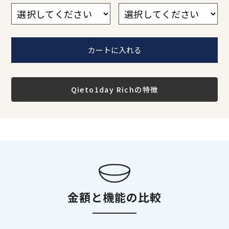
1
2
3
4
5
6
1
2
3
4
5
6
Qieto1day Richの特徴
金額と機能の比較