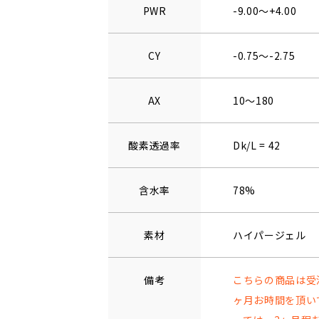
PWR
-9.00～+4.00
CY
-0.75～-2.75
AX
10～180
酸素透過率
Dk/L = 42
含水率
78%
素材
ハイパージェル
備考
こちらの商品は受
ヶ月お時間を頂い