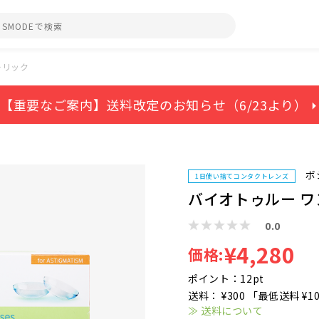
ーリック
【重要なご案内】送料改定のお知らせ（6/23より） ⏵
ボ
1日使い捨てコンタクトレンズ
バイオトゥルー ワ
0.0
¥4,280
価格:
ポイント：12pt
送料： ¥300 「最低送料 ¥1
≫ 送料について