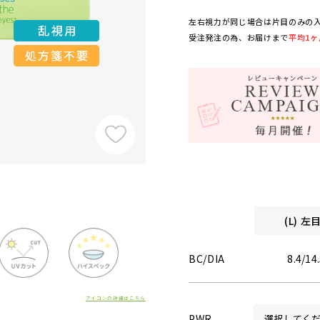
左右視力が同じ場合は片目のみの
受注発注の為、お届けまで
平均1ヶ
(L) 
BC/DIA
8.4/14
アイコンの詳細はこちら
PWR