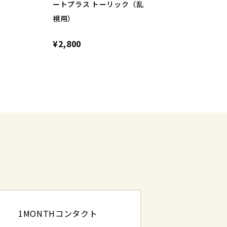
ートプラス トーリック（乱
視用）
¥2,800
1MONTHコンタクト