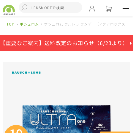
TOP
ボシュロム
ボシュロム ウルトラ ワンデー（アクアロックス ワンデ
【重要なご案内】送料改定のお知らせ（6/23より） ⏵