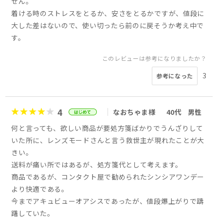
せん。
着ける時のストレスをとるか、安さをとるかですが、値段に
大した差はないので、使い切ったら前のに戻そうか考え中で
す。
このレビューは参考になりましたか？
3
参考になった
4
なおちゃま様
40代
男性
何と言っても、欲しい商品が要処方箋ばかりでうんざりして
いた所に、レンズモードさんと言う救世主が現れたことが大
きい。
送料が痛い所ではあるが、処方箋代として考えます。
商品であるが、コンタクト屋で勧められたシンシアワンデー
より快適である。
今までアキュビューオアシスであったが、値段爆上がりで躊
躇していた。