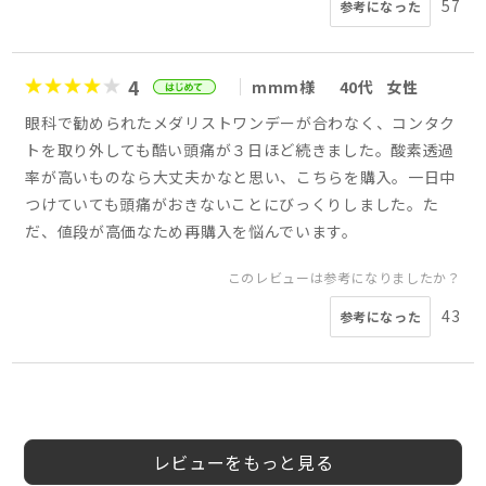
57
参考になった
4
mmm様
40代
女性
眼科で勧められたメダリストワンデーが合わなく、コンタク
トを取り外しても酷い頭痛が３日ほど続きました。酸素透過
率が高いものなら大丈夫かなと思い、こちらを購入。一日中
つけていても頭痛がおきないことにびっくりしました。た
だ、値段が高価なため再購入を悩んでいます。
このレビューは参考になりましたか？
43
参考になった
5
5
5
5
4
5
5
5
tosa様
Leon様
らむ様
会員様
ハナ様
mii様
ボシュロム様
ゆり様
20代
10代
40代
40代
40代
30代
女性
男性
男性
女性
20代
女性
女性
男性
レビューをもっと見る
このレビューは参考になりましたか？