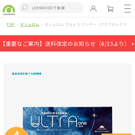
TOP
ボシュロム
ボシュロム ウルトラ ワンデー（アクアロックス ワンデ
【重要なご案内】送料改定のお知らせ（6/23より） ⏵