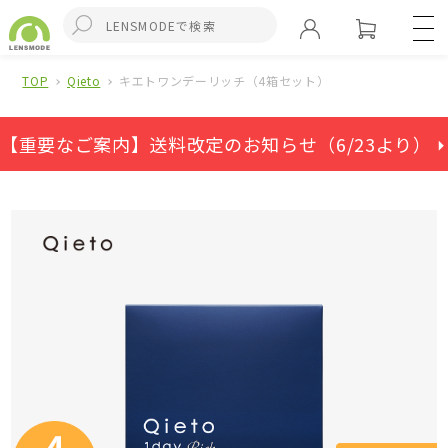
TOP
Qieto
キエトワンデーリッチ（4箱セット）
【重要なご案内】送料改定のお知らせ（6/23より） ⏵