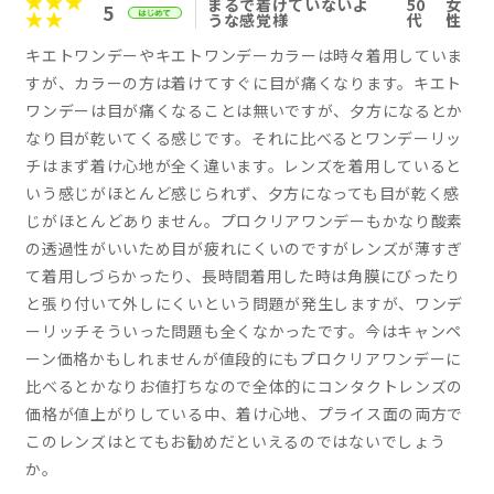
まるで着けていないよ
50
女
5
うな感覚様
代
性
キエトワンデーやキエトワンデーカラーは時々着用していま
すが、カラーの方は着けてすぐに目が痛くなります。キエト
ワンデーは目が痛くなることは無いですが、夕方になるとか
なり目が乾いてくる感じです。それに比べるとワンデーリッ
チはまず着け心地が全く違います。レンズを着用していると
いう感じがほとんど感じられず、夕方になっても目が乾く感
じがほとんどありません。プロクリアワンデーもかなり酸素
の透過性がいいため目が疲れにくいのですがレンズが薄すぎ
て着用しづらかったり、長時間着用した時は角膜にびったり
と張り付いて外しにくいという問題が発生しますが、ワンデ
ーリッチそういった問題も全くなかったです。今はキャンペ
ーン価格かもしれませんが値段的にもプロクリアワンデーに
比べるとかなりお値打ちなので全体的にコンタクトレンズの
価格が値上がりしている中、着け心地、プライス面の両方で
このレンズはとてもお勧めだといえるのではないでしょう
か。