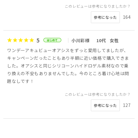
このレビューは参考になりましたか？
164
参考になった
5
小川彩様
10代
女性
ワンデーアキュビューオアシスをずっと愛用してましたが、
キャンペーンだったこともあり半額に近い価格で購入できま
した。オアシスと同じシリコーンハイドロゲル素材なので乗
り換えの不安もありませんでした。今のところ着け心地は問
題なしです！
このレビューは参考になりましたか？
127
参考になった
5
5
5
5
5
5
5
5
さあたん様
かえ様
ゆき様
会員様
ひこ様
jun様
なょ様
様
40代
30代
30代
40代
40代
30代
50代
女性
女性
女性
女性
女性
女性
女性