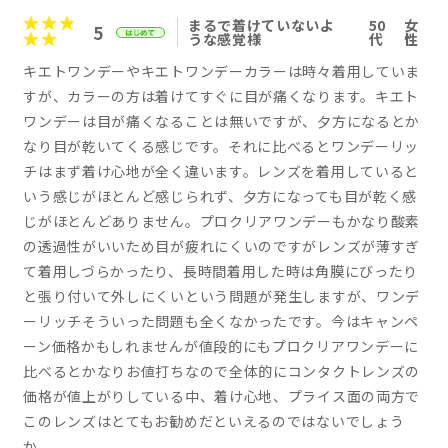
まるで着けていないよ
50
女
5
うな感覚様
代
性
キエトワンデーやキエトワンデーカラーは時々着用していま
すが、カラーの方は着けてすぐに目が痛くなります。キエト
ワンデーは目が痛くなることは無いですが、夕方になるとか
なり目が乾いてくる感じです。それに比べるとワンデーリッ
チはまず着け心地が全く違います。レンズを着用していると
いう感じがほとんど感じられず、夕方になっても目が乾く感
じがほとんどありません。プロクリアワンデーもかなり酸素
の透過性がいいため目が疲れにくいのですがレンズが薄すぎ
て着用しづらかったり、長時間着用した時は角膜にびったり
と張り付いて外しにくいという問題が発生しますが、ワンデ
ーリッチそういった問題も全くなかったです。今はキャンペ
ーン価格かもしれませんが値段的にもプロクリアワンデーに
比べるとかなりお値打ちなので全体的にコンタクトレンズの
価格が値上がりしている中、着け心地、プライス面の両方で
このレンズはとてもお勧めだといえるのではないでしょう
か。