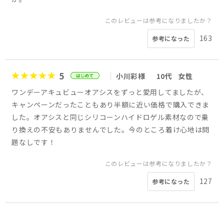
このレビューは参考になりましたか？
163
参考になった
5
小川彩様
10代
女性
ワンデーアキュビューオアシスをずっと愛用してましたが、
キャンペーンだったこともあり半額に近い価格で購入できま
した。オアシスと同じシリコーンハイドロゲル素材なので乗
り換えの不安もありませんでした。今のところ着け心地は問
題なしです！
このレビューは参考になりましたか？
127
参考になった
5
5
5
5
5
5
5
5
さあたん様
かえ様
ゆき様
会員様
ひこ様
jun様
なょ様
様
40代
30代
30代
40代
40代
30代
50代
女性
女性
女性
女性
女性
女性
女性