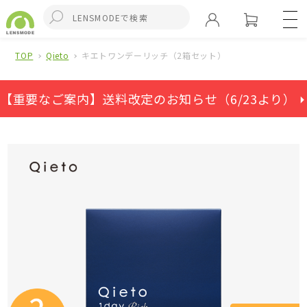
TOP
Qieto
キエトワンデーリッチ（2箱セット）
【重要なご案内】送料改定のお知らせ（6/23より） ⏵