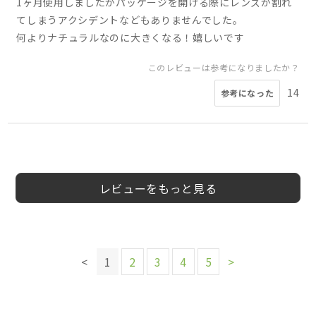
1ヶ月使用しましたがパッケージを開ける際にレンズが割れ
てしまうアクシデントなどもありませんでした。
何よりナチュラルなのに大きくなる！嬉しいです
このレビューは参考になりましたか？
14
参考になった
5
5
4
5
5
5
5
3
会員様
nori様
aaaa**様
会員様
りく様
ririri様
shinobu様
のりこ様
20代
30代
30代
10代
30代
20代
40代
女性
女性
女性
女性
女性
女性
女性
レビューをもっと見る
このレビューは参考になりましたか？
このレビューは参考になりましたか？
このレビューは参考になりましたか？
このレビューは参考になりましたか？
4
参考になった
このレビューは参考になりましたか？
このレビューは参考になりましたか？
5
4
4
参考になった
参考になった
参考になった
このレビューは参考になりましたか？
6
5
<
1
2
3
4
5
>
参考になった
参考になった
5
参考になった
このレビューは参考になりましたか？