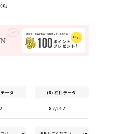
000」
左目データ
(R) 右目データ
.2
8.7/14.2