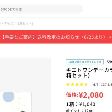
トアイズ）(2箱セット)
【重要なご案内】送料改定のお知らせ（6/23より） ⏵
Qi
1日使い捨てコンタクトレンズ
キエトワンデーカ
箱セット)
4.7
137
レ
¥2,080
価格:
1箱：
¥1,040
ポイント：12pt