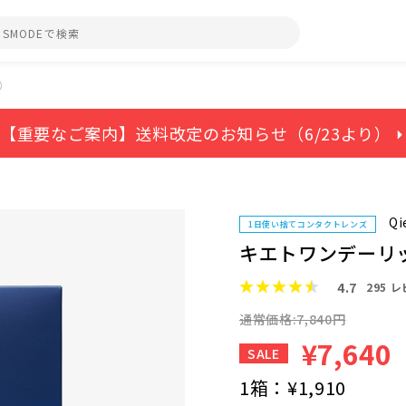
）
【重要なご案内】送料改定のお知らせ（6/23より） ⏵
Qi
1日使い捨てコンタクトレンズ
キエトワンデーリ
4.7
295
レ
通常価格:7,840円
¥7,640
SALE
1箱：
¥1,910