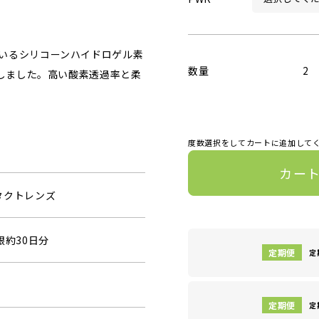
いるシリコーンハイドロゲル素
数量
2
場しました。高い酸素透過率と柔
度数選択をしてカートに追加して
カー
タクトレンズ
眼約30日分
定
定