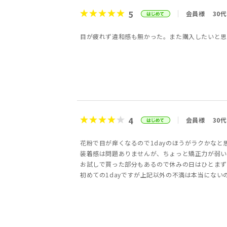
5
会員様
30代
目が疲れず違和感も無かった。また購入したいと思
4
会員様
30代
花粉で目が痒くなるので1dayのほうがラクかなと
装着感は問題ありませんが、ちょっと矯正力が弱い
お試しで買った部分もあるので休みの日はひとまず
初めての1dayですが上記以外の不満は本当にない