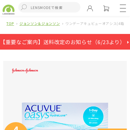
TOP
ジョンソン＆ジョンソン
ワンデーアキュビューオアシス(4箱セッ
【重要なご案内】送料改定のお知らせ（6/23より） ⏵