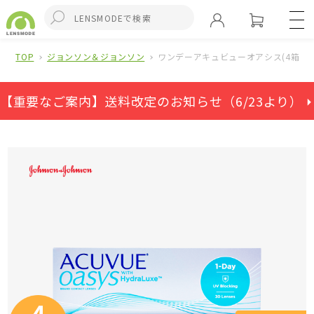
TOP
ジョンソン＆ジョンソン
ワンデーアキュビューオアシス(4箱セッ
【重要なご案内】送料改定のお知らせ（6/23より） ⏵