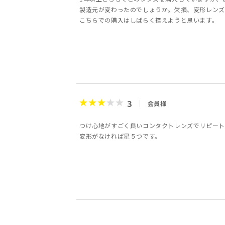
製造元が変わったのでしょうか。欠損、変形レンズ
こちらでの購入はしばらく控えようと思います。
3
会員様
つけ心地がすごく良いコンタクトレンズでリピート
変形がなければ星５つです。
2
3
4
4
5
5
3
5
会員様
会員様
会員様
会員様
あんパン様
ikumi様
会員様
kiyo様
女性
40
5