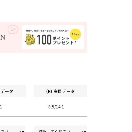
左目データ
(R) 右目データ
.1
8.5/14.1