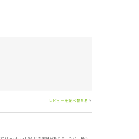
レビューを並べ替える
>
ade in USA との表記がありましたが、最近