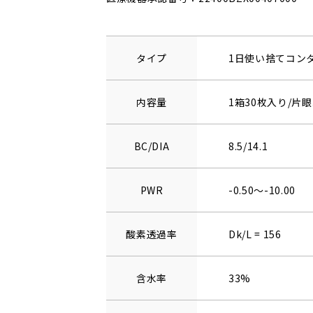
タイプ
1日使い捨てコン
内容量
1箱30枚入り/片眼
BC/DIA
8.5/14.1
PWR
-0.50～-10.00
酸素透過率
Dk/L = 156
含水率
33%