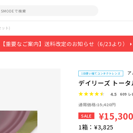
セット)
【重要なご案内】送料改定のお知らせ（6/23より） ⏵
ア
1日使い捨てコンタクトレンズ
デイリーズ トータル
4.5
609
レ
通常価格:15,420円
¥15,30
SALE
1箱：
¥3,825