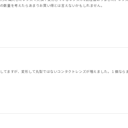
の数量を考えたらあまりお買い得とは言えないかもしれません。
してますが、変形して丸型ではないコンタクトレンズが増えました。１個なら
代
0代
男性
女性