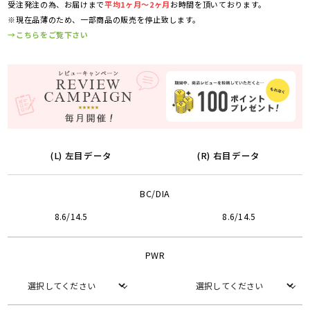
受注発注の為、お届けまで
平均1ヶ月～2ヶ月
お時間を頂いております。
※現在品薄のため、一部商品の販売を停止致します。
→こちらをご覧下さい
(L) 左目データ
(R) 右目データ
BC/DIA
8.6/14.5
8.6/14.5
PWR