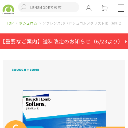
TOP
ボシュロム
ソフレンズ59（ボシュロムメダリストII）(6箱セット
【重要なご案内】送料改定のお知らせ（6/23より） ⏵