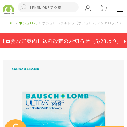
TOP
ボシュロム
ボシュロムウルトラ（ボシュロム アクアロックス）(
【重要なご案内】送料改定のお知らせ（6/23より） ⏵