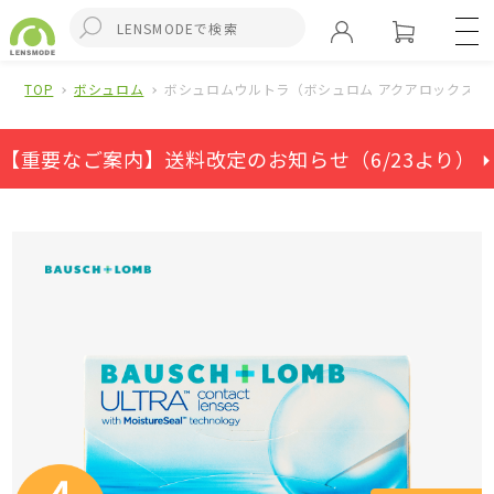
TOP
ボシュロム
ボシュロムウルトラ（ボシュロム アクアロックス）(
【重要なご案内】送料改定のお知らせ（6/23より） ⏵