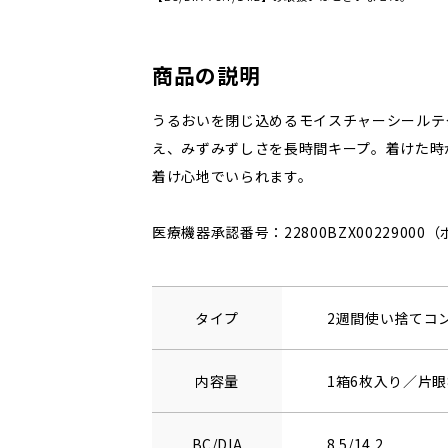
商品の説明
うるおいを閉じ込めるモイスチャーシールテ
え、みずみずしさを長時間キープ。着けた時
着け心地でいられます。
医療機器承認番号：22800BZX0022900
タイプ
2週間使い捨てコ
内容量
1箱6枚入り／片眼
BC/DIA
8.5/14.2