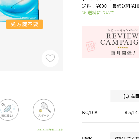
送料： ¥600 「最低送料 ¥1
≫ 送料について
(L) 
BC/DIA
8.5/14
アイコンの詳細はこちら
PWR