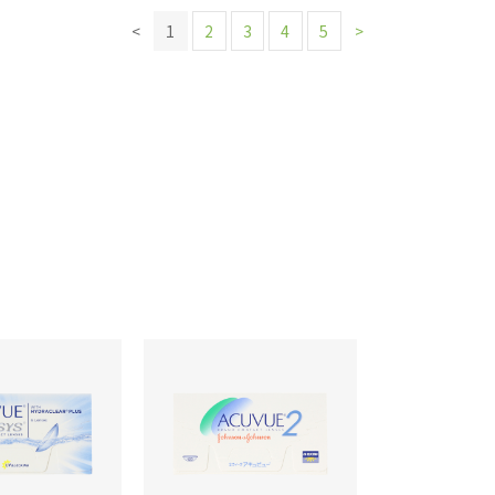
<
1
2
3
4
5
>