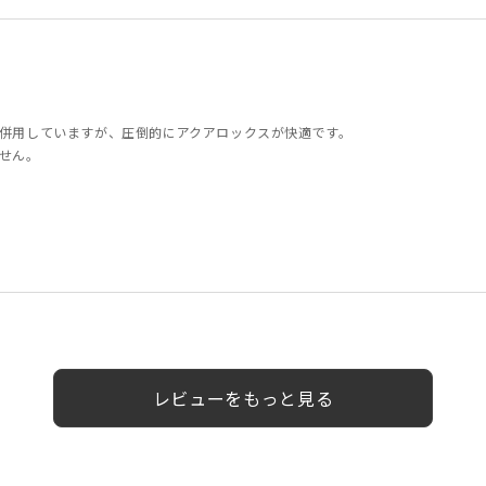
併用していますが、圧倒的にアクアロックスが快適です。
せん。
性
女性
女性
女性
レビューをもっと見る