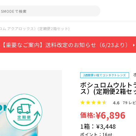
ム アクアロックス）(定期便2箱セット)
【重要なご案内】送料改定のお知らせ（6/23より） ⏵
2週間使い捨てコンタクトレンズ
ボシュロムウルト
ス）(定期便2箱セ
4.6
79
レビ
¥6,896
価格:
1箱：
¥3,448
ポイント：16pt