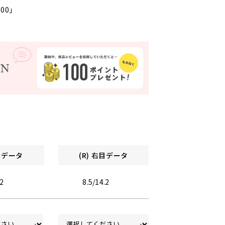
000」
左目データ
(R) 右目データ
.2
8.5/14.2