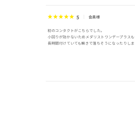
5
会員様
初のコンタクトがこちらでした。
小回りが効かないためメダリストワンデープラスも
長時間付けていても瞬きで落ちそうになったりしま
5
5
5
5
5
5
5
4
会員様
会員様
会員様
会員様
会員様
会員様
会員様
会員様
30代
30代
10代
女