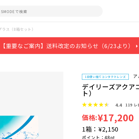
プラス（8箱セット）
【重要なご案内】送料改定のお知らせ（6/23より） ⏵
ア
1日使い捨てコンタクトレンズ
デイリーズアクア
ト）
4.4
119
レ
¥17,200
価格:
1箱：
¥2,150
ポイント：48pt