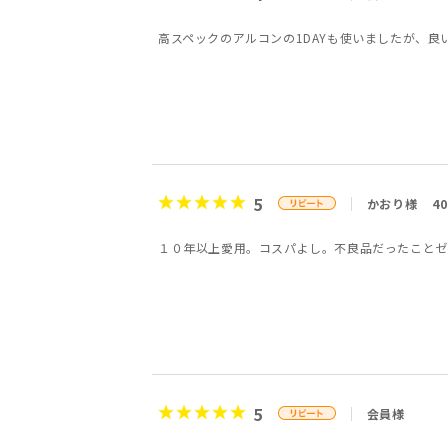
高スペックのアルコンの1DAYも使いましたが、
5
かおり様
4
１０年以上愛用。コスパよし。不良品だったことゼ
5
会員様