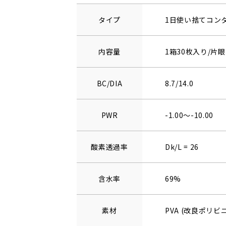
タイプ
1日使い捨てコン
内容量
1箱30枚入り/片眼
BC/DIA
8.7/14.0
PWR
-1.00～-10.00
酸素透過率
Dk/L = 26
含水率
69%
素材
PVA (改良ポリ