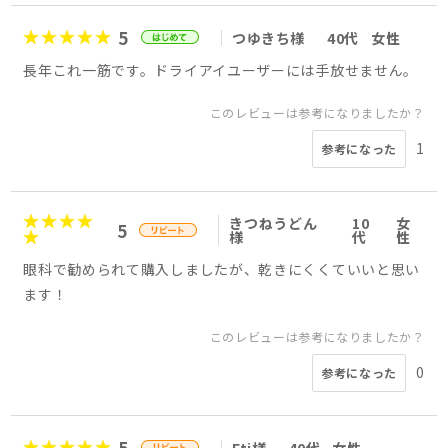
5
つゆきち様
40代
女性
長年これ一筋です。ドライアイユーザーには手放せません。
このレビューは参考になりましたか？
1
参考になった
きつねうどん
10
女
5
様
代
性
眼科で勧められて購入しましたが、乾きにくくていいと思い
ます！
このレビューは参考になりましたか？
0
参考になった
5
Eti様
40代
女性