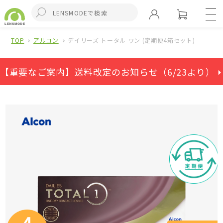
TOP
アルコン
デイリーズ トータル ワン (定期便4箱セット)
【重要なご案内】送料改定のお知らせ（6/23より） ⏵