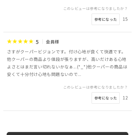
このレビューは参考になりましたか？
15
参考になった
5
会員様
さすがクーパービジョンです。付け心地が良くて快適です。
他クーパーの商品より値段が張りますが、高いだけある心地
よさとはまだ言い切れないかなぁ...(*_*)他クーパーの商品は
安くて十分付け心地も問題ないので...
このレビューは参考になりましたか？
12
参考になった
3
4
5
4
5
5
5
5
会員様
会員様
会員様
会員様
io様
ひややっこ様
AKI様
たかちゃん様
30代
女性
40代
40代
女性
女性