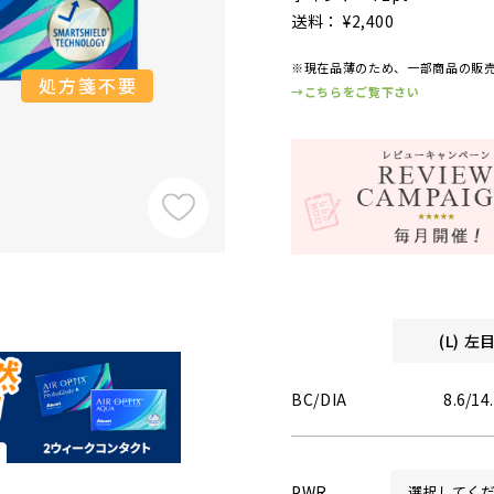
送料： ¥2,400
※現在品薄のため、一部商品の販
→こちらをご覧下さい
(L) 
BC/DIA
8.6/14
PWR