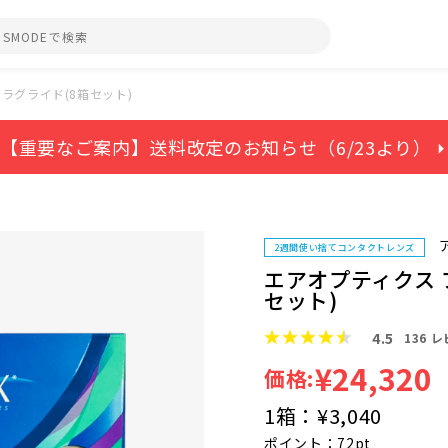
ラグライド(8箱セット)
【重要なご案内】送料改定のお知らせ（6/23より） ⏵
2週間使い捨てコンタクトレンズ
エアオプティクス 
セット)
4.5
136
レ
¥24,320
価格:
1箱：
¥3,040
ポイント：72pt