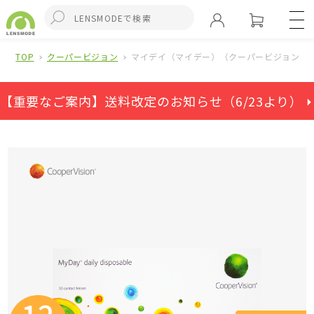
TOP
クーパービジョン
マイデイ（マイデー）（クーパービジョン）(1
【重要なご案内】送料改定のお知らせ（6/23より） ⏵