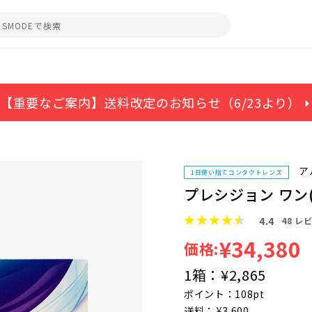
【重要なご案内】送料改定のお知らせ（6/23より） ⏵
ア
1日使い捨てコンタクトレンズ
プレシジョン ワン(
4.4
48
レビ
¥34,380
価格:
1箱：
¥2,865
ポイント：108pt
送料： ¥3,600