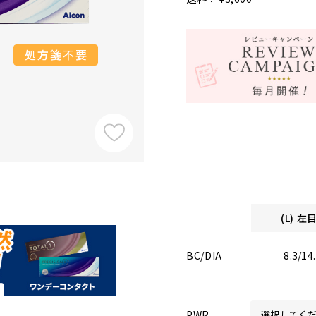
(L) 
BC/DIA
8.3/14
PWR