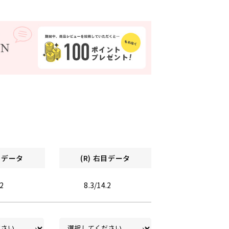
左目データ
(R) 右目データ
.2
8.3/14.2