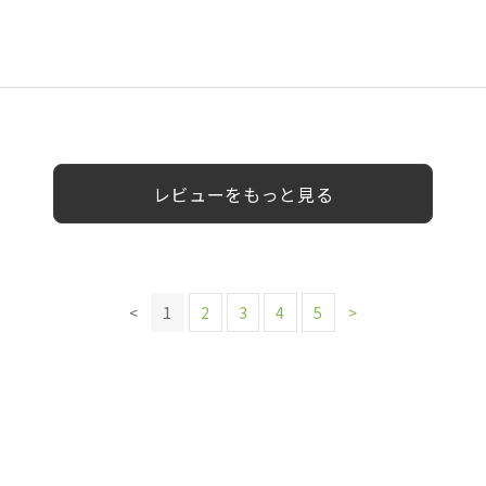
0代以上
0代
10代
女性
女性
女性
女性
30代
男性
男性
女性
女性
レビューをもっと見る
<
1
2
3
4
5
>