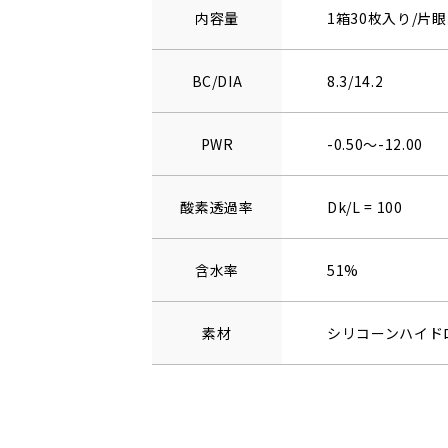
内容量
1箱30枚入り/片眼
BC/DIA
8.3/14.2
PWR
-0.50～-12.00
酸素透過率
Dk/L = 100
含水率
51%
素材
シリコーンハイド