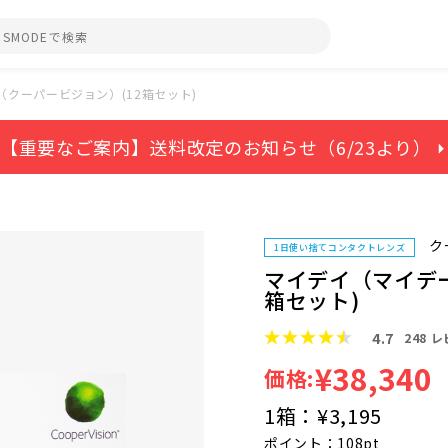
クーパービジョン）(12箱セット)
【重要なご案内】送料改定のお知らせ（6/23より） ⏵
ク
1日使い捨てコンタクトレンズ
マイデイ（マイデー
箱セット)
4.7
248
レ
¥38,340
価格:
1箱：
¥3,195
ポイント：108pt