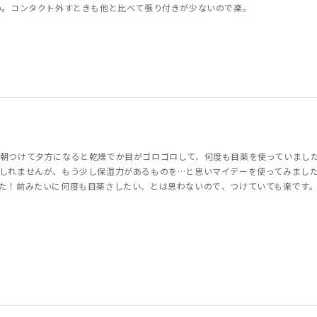
い。コンタクト外すときも他と比べて張り付きが少ないので楽。
朝つけて夕方になると乾燥でか目がゴロゴロして、何度も目薬を使っていまし
しれませんが、もう少し保湿力があるものを…と思いマイデーを使ってみまし
た！前みたいに何度も目薬さしたい、とは思わないので、つけていても楽です