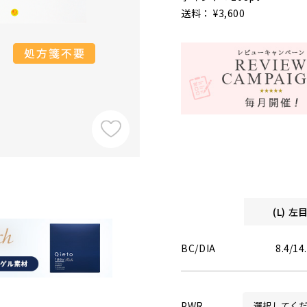
送料： ¥3,600
(L) 
BC/DIA
8.4/14
PWR