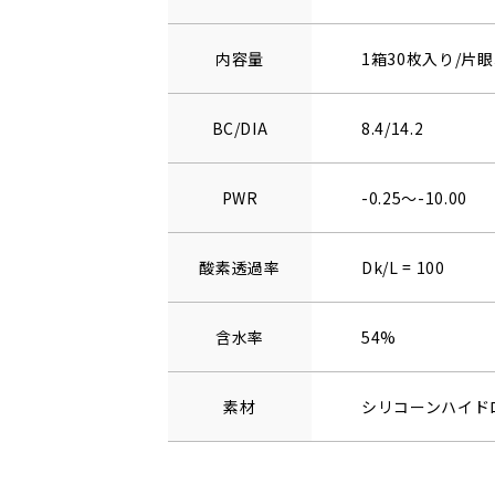
内容量
1箱30枚入り/片眼
BC/DIA
8.4/14.2
PWR
-0.25～-10.00
酸素透過率
Dk/L = 100
含水率
54%
素材
シリコーンハイド