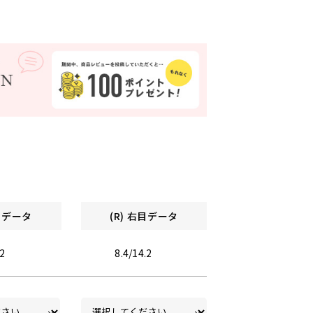
左目データ
(R) 右目データ
.2
8.4/14.2