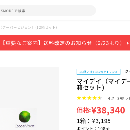
クーパービジョン）(12箱セット)
【重要なご案内】送料改定のお知らせ（6/23より） ⏵
ク
1日使い捨てコンタクトレンズ
マイデイ（マイデー
箱セット)
4.7
248
レ
¥38,340
価格:
1箱：
¥3,195
ポイント：108pt