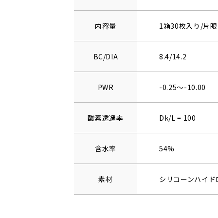
内容量
1箱30枚入り/片眼
BC/DIA
8.4/14.2
PWR
-0.25～-10.00
酸素透過率
Dk/L = 100
含水率
54%
素材
シリコーンハイド