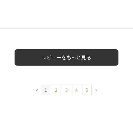
@yahoo.ne.jp様
0代
0代
女性
女性
女性
女性
女性
10代
女性
レビューをもっと見る
<
1
2
3
4
5
>