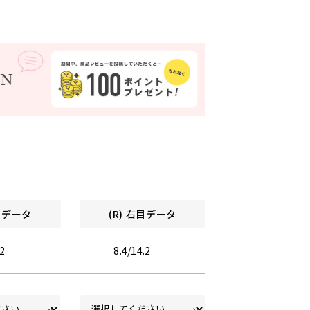
左目データ
(R) 右目データ
.2
8.4/14.2