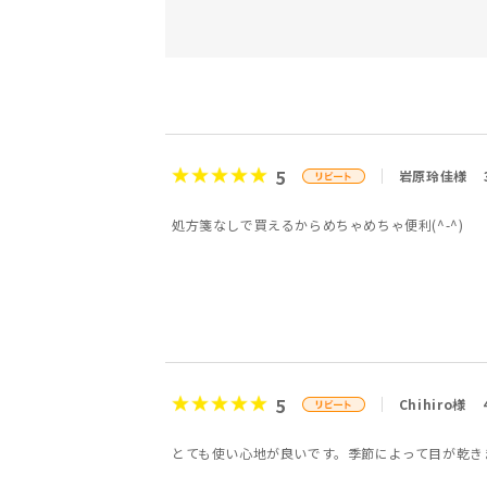
5
岩原玲佳様
処方箋なしで買えるからめちゃめちゃ便利(^-^)
5
Chihiro様
とても使い心地が良いです。季節によって目が乾き