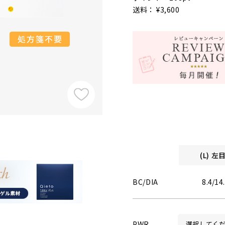
送料： ¥3,600
(L) 
BC/DIA
8.4/14
PWR